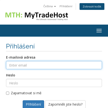
Čeština
Přihlášení
Zobrazit košík
Togg
navig
Přihlášení
E-mailová adresa
Heslo
Zapamatovat si mě
Zapomněli jste heslo?