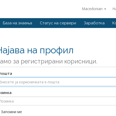
Macedonian
Н
База на знаења
Статус на сервери
Заработка
К
Најава на профил
амо за регистрирани корисници.
-пошта
озинка
Запомни ме