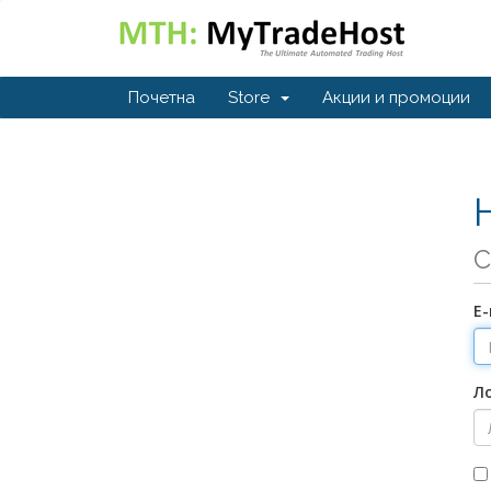
Почетна
Store
Акции и промоции
С
Е
Л