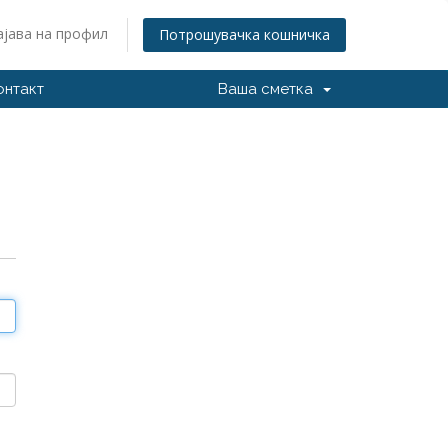
ајава на профил
Потрошувачка кошничка
онтакт
Ваша сметка