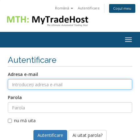
Română
Autentificare
Coșul meu
Togg
navig
Autentificare
Adresa e-mail
Parola
nu mă uita
Ai uitat parola?