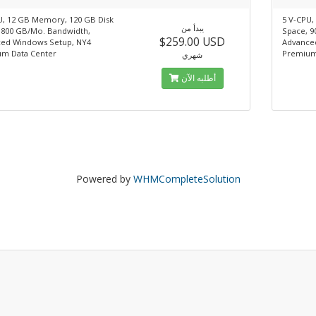
U, 12 GB Memory, 120 GB Disk
5 V-CPU,
يبدأ من
 800 GB/Mo. Bandwidth,
Space, 9
$259.00 USD
ed Windows Setup, NY4
Advance
m Data Center
Premium
شهري
أطلبه الآن
Powered by
WHMCompleteSolution