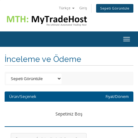
Türkçe
Giriş
Sepeti Görüntüle
Togg
navig
İnceleme ve Ödeme
Ürün/Seçenek
Fiyat/Dönem
Sepetiniz Boş