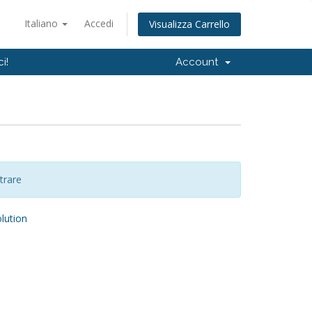
Italiano
Accedi
Visualizza Carrello
i!
Account
trare
ution