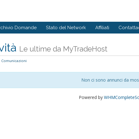
rchivio Domande
Stato del Network
Affiliati
Contattac
vità
Le ultime da MyTradeHost
Comunicazioni
Non ci sono annunci da mos
Powered by
WHMCompleteSol