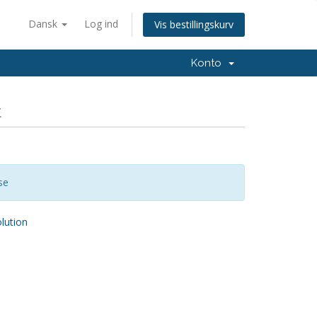
Dansk
Log ind
Vis bestillingskurv
Konto
t
se
ution