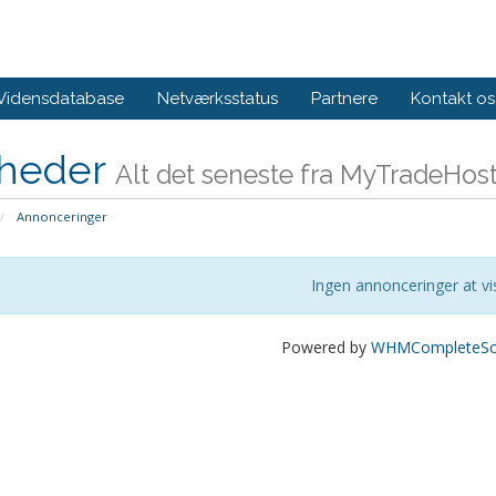
Vidensdatabase
Netværksstatus
Partnere
Kontakt os
heder
Alt det seneste fra MyTradeHos
Annonceringer
Ingen annonceringer at vi
Powered by
WHMCompleteSol