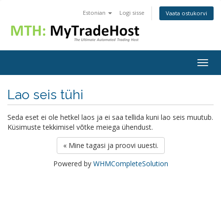
Estonian
Logi sisse
Vaata ostukorvi
Togg
navig
Lao seis tühi
Seda eset ei ole hetkel laos ja ei saa tellida kuni lao seis muutub.
Küsimuste tekkimisel võtke meiega ühendust.
« Mine tagasi ja proovi uuesti.
Powered by
WHMCompleteSolution